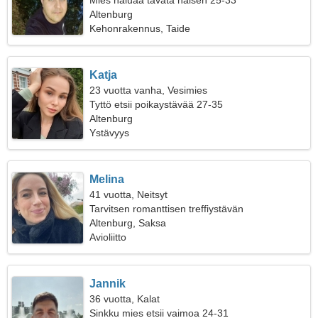
Mies haluaa tavata naisen 25-33
Altenburg
Kehonrakennus, Taide
Katja
23 vuotta vanha, Vesimies
Tyttö etsii poikaystävää 27-35
Altenburg
Ystävyys
Melina
41 vuotta, Neitsyt
Tarvitsen romanttisen treffiystävän
Altenburg, Saksa
Avioliitto
Jannik
36 vuotta, Kalat
Sinkku mies etsii vaimoa 24-31