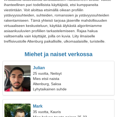
ihanteellinen pari todellisista käyttäjistä, etsi kumppaneita
viestintään. Voit aloittaa etsimällä oikean profiilin
ystävyyssuhteiden, suhteiden, romanssien ja ystävyyssuhteiden
rakentamiseen. Tämä yhteisö tarjoaa jäsenille mahdollisuuden
virtuaaliseen keskusteluun, käyttää älykästä algoritmiamme
asiaankuuluvien profiilien tarkastelemiseen. Rajaa hakua
valitsemalla vain käyttäjät, joilla on kuvia. Liity ilmaiselle
treffisivustolle Altenburg paikallisille, ulkomaalaisille, turisteille.
Miehet ja naiset verkossa
Julian
25 vuotta, Neitsyt
Mies etsii naista
Altenburg, Saksa
Lyhytaikainen suhde
Mark
35 vuotta, Kauris