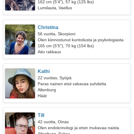
162 cm (5'4"), 57 kg (125 lbs)
Lumilauta, Vaellus
Christina
56 vuotta, Skorpioni
Olen kiinnostunut kuntoilusta ja psykologiasta
165 cm (5'5"), 70 kg (154 lbs)
Aito rakkaus
Kathi
22 vuotias, Syöpä
Paras nainen etsii vakavaa suhdetta
Altenburg
Häät
Till
42 vuotta, Oinas
Olen endokrinologi ja etsin mukavaa naista
Altenburg, Saksa