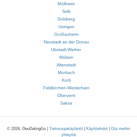
Müllheim
Selb
Dulsberg
Usingen
Großauheim
Neustadt an der Donau
Ubstadt-Weiher
Mülsen
Altenstadt
Morbach
Korb
Feldkirchen-Westerham
Oberzent
Saksa
© 2026, DeuDatingGo |
Tietosuojakäytäntö
|
Käyttöehdot
|
Ota meihin
yhteyttä