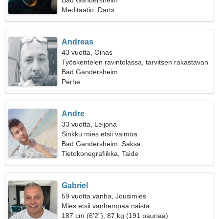
Bad Gandersheim
Meditaatio, Darts
Andreas
43 vuotta, Oinas
Työskentelen ravintolassa, tarvitsen rakastavan
naisen
Bad Gandersheim
Perhe
Andre
33 vuotta, Leijona
Sinkku mies etsii vaimoa
Bad Gandersheim, Saksa
Tietokonegrafiikka, Taide
Gabriel
59 vuotta vanha, Jousimies
Mies etsii vanhempaa naista
187 cm (6'2"), 87 kg (191 paunaa)