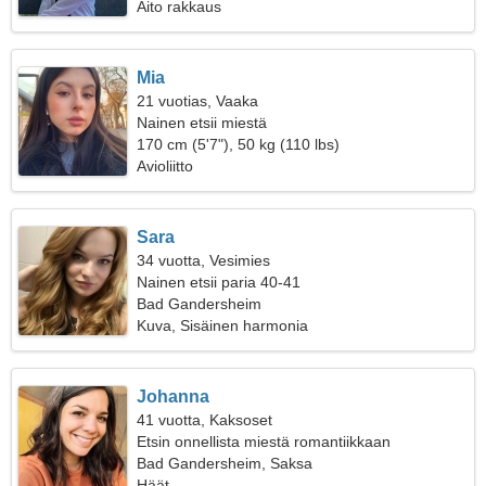
Aito rakkaus
Mia
21 vuotias, Vaaka
Nainen etsii miestä
170 cm (5'7"), 50 kg (110 lbs)
Avioliitto
Sara
34 vuotta, Vesimies
Nainen etsii paria 40-41
Bad Gandersheim
Kuva, Sisäinen harmonia
Johanna
41 vuotta, Kaksoset
Etsin onnellista miestä romantiikkaan
Bad Gandersheim, Saksa
Häät