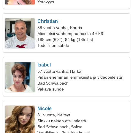
Ystävyys
Christian
58 vuotta vanha, Kauris
Mies etsii vanhempaa naista 49-56
188 cm (6'3"), 84 kg (185 lbs)
Todellinen suhde
Isabel
57 vuotta vanha, Härkä
Pidän enemmän lemmikeistä ja videopeleistä
Bad Schwalbach
Vakava suhde
Nicole
31 vuotta, Neitsyt
Sinkku nainen etsii miestä
Bad Schwalbach, Saksa
Vuorikiipeily, Politiikka ja laki