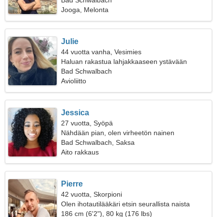
Bad Schwalbach
Jooga, Melonta
Julie
44 vuotta vanha, Vesimies
Haluan rakastua lahjakkaaseen ystävään
Bad Schwalbach
Avioliitto
Jessica
27 vuotta, Syöpä
Nähdään pian, olen virheetön nainen
Bad Schwalbach, Saksa
Aito rakkaus
Pierre
42 vuotta, Skorpioni
Olen ihotautilääkäri etsin seurallista naista
186 cm (6'2"), 80 kg (176 lbs)