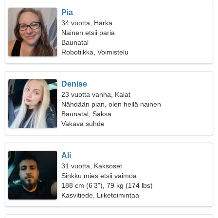
Pia
34 vuotta, Härkä
Nainen etsii paria
Baunatal
Robotiikka, Voimistelu
Denise
23 vuotta vanha, Kalat
Nähdään pian, olen hellä nainen
Baunatal, Saksa
Vakava suhde
Ali
31 vuotta, Kaksoset
Sinkku mies etsii vaimoa
188 cm (6'3"), 79 kg (174 lbs)
Kasvitiede, Liiketoimintaa