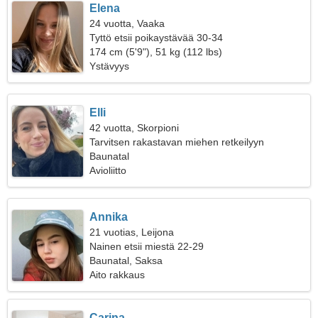
Elena
24 vuotta, Vaaka
Tyttö etsii poikaystävää 30-34
174 cm (5'9"), 51 kg (112 lbs)
Ystävyys
Elli
42 vuotta, Skorpioni
Tarvitsen rakastavan miehen retkeilyyn
Baunatal
Avioliitto
Annika
21 vuotias, Leijona
Nainen etsii miestä 22-29
Baunatal, Saksa
Aito rakkaus
Carina