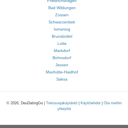
Friedrichshagen
Bad Wildungen
Zossen
Schwarzenbek
Ismaning
Brunsbüttel
Lotte
Markdorf
Bohnsdorf
Jessen
Maxhütte-Haidhof
Saksa
© 2026, DeuDatingGo |
Tietosuojakäytäntö
|
Käyttöehdot
|
Ota meihin
yhteyttä