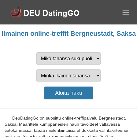
Ilmainen online-treffit Bergneustadt, Saksa
DeuDatingGo on suosittu online-treffipalvelu Bergneustadt,
Saksa. Määrittele kumppaneiden haun tavoitteet valtavassa
tietokannassa, tapaa mielenkiintoisia ehdokkaita valintakriteerien
mukaan. Sivusto auttaa kommunikoimaan, järjestämään