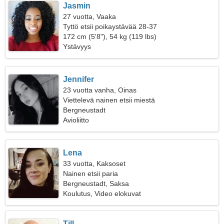
Jasmin
27 vuotta, Vaaka
Tyttö etsii poikaystävää 28-37
172 cm (5'8"), 54 kg (119 lbs)
Ystävyys
Jennifer
23 vuotta vanha, Oinas
Viettelevä nainen etsii miestä
Bergneustadt
Avioliitto
Lena
33 vuotta, Kaksoset
Nainen etsii paria
Bergneustadt, Saksa
Koulutus, Video elokuvat
Till