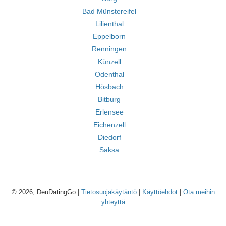
Bad Münstereifel
Lilienthal
Eppelborn
Renningen
Künzell
Odenthal
Hösbach
Bitburg
Erlensee
Eichenzell
Diedorf
Saksa
© 2026, DeuDatingGo |
Tietosuojakäytäntö
|
Käyttöehdot
|
Ota meihin
yhteyttä