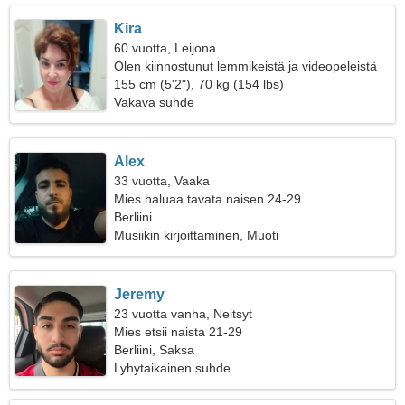
Kira
60 vuotta, Leijona
Olen kiinnostunut lemmikeistä ja videopeleistä
155 cm (5'2"), 70 kg (154 lbs)
Vakava suhde
Alex
33 vuotta, Vaaka
Mies haluaa tavata naisen 24-29
Berliini
Musiikin kirjoittaminen, Muoti
Jeremy
23 vuotta vanha, Neitsyt
Mies etsii naista 21-29
Berliini, Saksa
Lyhytaikainen suhde