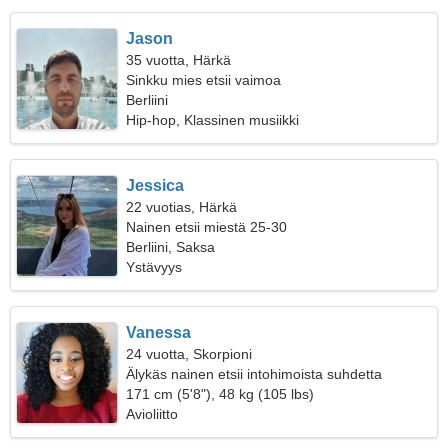
Jason
35 vuotta, Härkä
Sinkku mies etsii vaimoa
Berliini
Hip-hop, Klassinen musiikki
Jessica
22 vuotias, Härkä
Nainen etsii miestä 25-30
Berliini, Saksa
Ystävyys
Vanessa
24 vuotta, Skorpioni
Älykäs nainen etsii intohimoista suhdetta
171 cm (5'8"), 48 kg (105 lbs)
Avioliitto