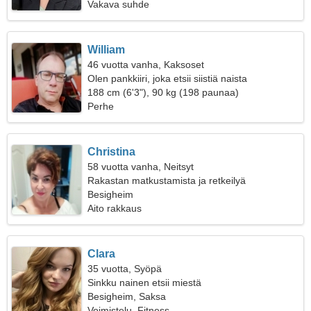
Vakava suhde
William
46 vuotta vanha, Kaksoset
Olen pankkiiri, joka etsii siistiä naista
188 cm (6'3"), 90 kg (198 paunaa)
Perhe
Christina
58 vuotta vanha, Neitsyt
Rakastan matkustamista ja retkeilyä
Besigheim
Aito rakkaus
Clara
35 vuotta, Syöpä
Sinkku nainen etsii miestä
Besigheim, Saksa
Voimistelu, Fitness