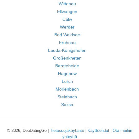
Wittenau
Ellwangen
Calw
Werder
Bad Waldsee
Frohnau
Lauda-Königshofen
Großenkneten
Bargteheide
Hagenow
Lorch
Mörlenbach
Steinbach
Saksa
© 2026, DeuDatingGo |
Tietosuojakäytäntö
|
Käyttöehdot
|
Ota meihin
yhteyttä