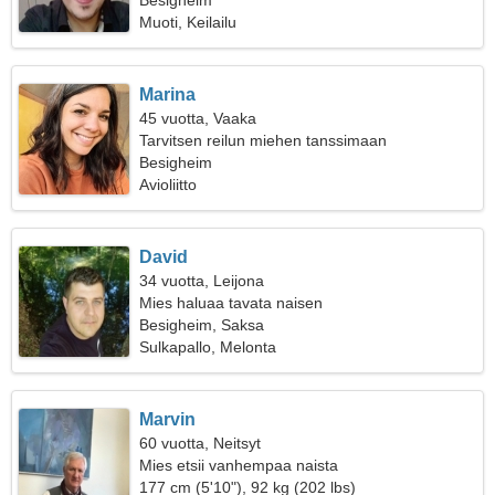
Besigheim
Muoti, Keilailu
Marina
45 vuotta, Vaaka
Tarvitsen reilun miehen tanssimaan
Besigheim
Avioliitto
David
34 vuotta, Leijona
Mies haluaa tavata naisen
Besigheim, Saksa
Sulkapallo, Melonta
Marvin
60 vuotta, Neitsyt
Mies etsii vanhempaa naista
177 cm (5'10"), 92 kg (202 lbs)