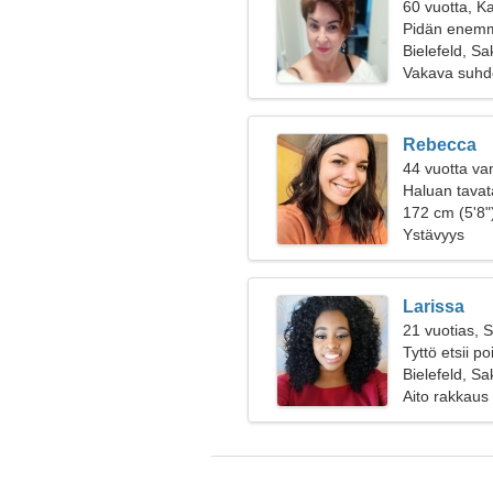
60 vuotta, Ka
Pidän enemmä
Bielefeld, S
Vakava suhd
Rebecca
44 vuotta va
Haluan tavat
172 cm (5'8")
Ystävyys
Larissa
21 vuotias, 
Tyttö etsii p
Bielefeld, S
Aito rakkaus