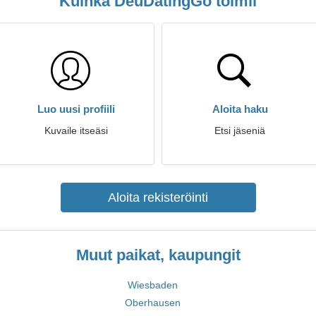
Kuinka DeuDatingGo toimii
Luo uusi profiili
Aloita haku
Kuvaile itseäsi
Etsi jäseniä
Aloita rekisteröinti
Muut paikat, kaupungit
Wiesbaden
Oberhausen