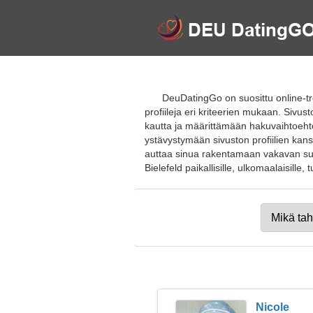
DeuDatingGo on suosittu online-tre
profiileja eri kriteerien mukaan. Siv
kautta ja määrittämään hakuvaihtoehto
ystävystymään sivuston profiilien kans
auttaa sinua rakentamaan vakavan suhte
Bielefeld paikallisille, ulkomaalaisille, tu
Nicole