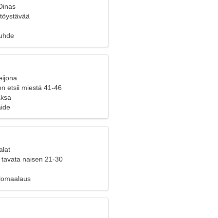
Oinas
yttöystävää
suhde
eijona
n etsii miestä 41-46
aksa
aide
alat
 tavata naisen 21-30
alomaalaus