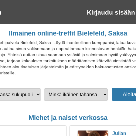
Kirjaudu sisään
Ilmainen online-treffit Bielefeld, Saksa
ffipalvelu Bielefeld, Saksa. Löydä ihanteellinen kumppanisi, lataa kuvia
usto auttaa sinua valitsemaan ja nopeuttamaan kiinnostavan henkilön hak
ja. Yhteisö auttaa sinua saamaan ystäviä ja solmimaan hyviä ystävyyss
sa, tarjoaa kokouksen tarkoituksen määrittämisen kätevää viestintää var
en ainutlaatuisen järjestelmän ja edistyneiden hakuasetusten ansiosta. L
risteille.
Miehet ja naiset verkossa
Julian