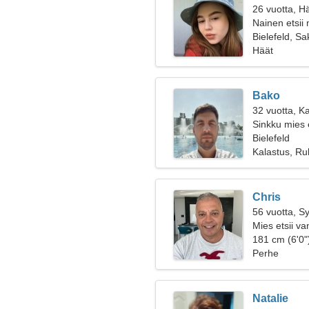
26 vuotta, H
Nainen etsii
Bielefeld, S
Häät
Bako
32 vuotta, K
Sinkku mies 
Bielefeld
Kalastus, Rul
Chris
56 vuotta, S
Mies etsii v
181 cm (6'0")
Perhe
Natalie