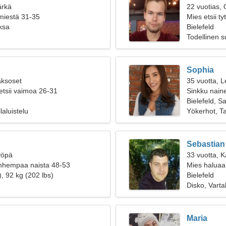
ärkä
22 vuotias, 
 miestä 31-35
Mies etsii t
aksa
Bielefeld
Todellinen 
Sophia
aksoset
35 vuotta, L
etsii vaimoa 26-31
Sinkku naine
Bielefeld, S
laluistelu
Yökerhot, T
Sebastian
yöpä
33 vuotta, K
anhempaa naista 48-53
Mies haluaa
, 92 kg (202 lbs)
Bielefeld
Disko, Vart
Maria