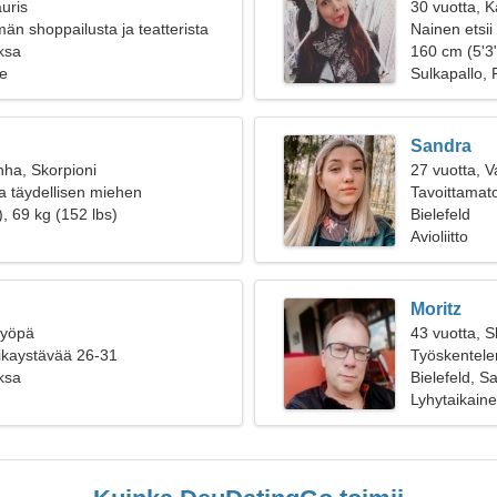
uris
30 vuotta, K
n shoppailusta ja teatterista
Nainen etsii
aksa
160 cm (5'3"
e
Sulkapallo,
Sandra
nha, Skorpioni
27 vuotta, 
a täydellisen miehen
Tavoittamato
, 69 kg (152 lbs)
Bielefeld
Avioliitto
Moritz
Syöpä
43 vuotta, S
oikaystävää 26-31
Työskentelen
aksa
naisen
Bielefeld, S
Lyhytaikain