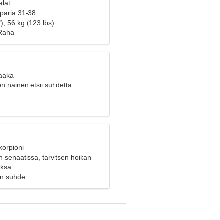
alat
 paria 31-38
), 56 kg (123 lbs)
 Raha
Vaaka
n nainen etsii suhdetta
korpioni
 senaatissa, tarvitsen hoikan
aksa
en suhde