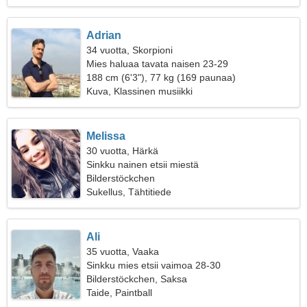
Adrian
34 vuotta, Skorpioni
Mies haluaa tavata naisen 23-29
188 cm (6'3"), 77 kg (169 paunaa)
Kuva, Klassinen musiikki
Melissa
30 vuotta, Härkä
Sinkku nainen etsii miestä
Bilderstöckchen
Sukellus, Tähtitiede
Ali
35 vuotta, Vaaka
Sinkku mies etsii vaimoa 28-30
Bilderstöckchen, Saksa
Taide, Paintball