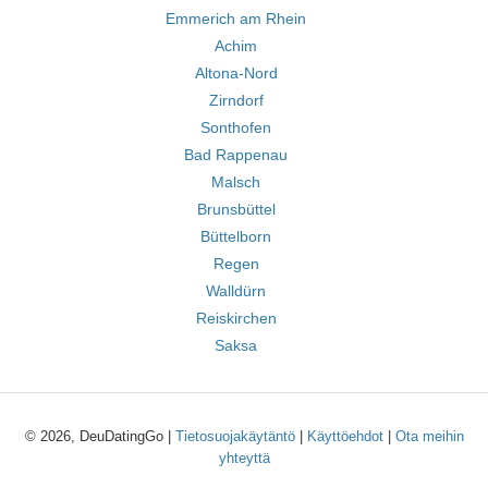
Emmerich am Rhein
Achim
Altona-Nord
Zirndorf
Sonthofen
Bad Rappenau
Malsch
Brunsbüttel
Büttelborn
Regen
Walldürn
Reiskirchen
Saksa
© 2026, DeuDatingGo |
Tietosuojakäytäntö
|
Käyttöehdot
|
Ota meihin
yhteyttä