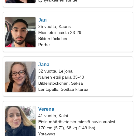
Lyhytaikainen suhde
Jan
25 vuotta, Kauris
Mies etsii naista 23-29
Bilderstöckchen
Perhe
Jana
32 vuotta, Leijona
Nainen etsii paria 35-40
Bilderstöckchen, Saksa
Lentopallo, Soittaa kitaraa
Verena
41 vuotta, Kalat
Etsin määrätietoista miestä huvin vuoksi
170 cm (5'7"), 68 kg (149 lbs)
Ystävyys