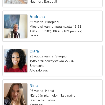
Huumori, Baseball
Andreas
56 vuotta, Skorpioni
Mies etsii vanhempaa naista 45-51
176 cm (5'10"), 86 kg (189 paunaa)
Perhe
Clara
23 vuotta vanha, Skorpioni
Tyttö etsii poikaystävää 27-34
Bramsche
Aito rakkaus
Nina
26 vuotta, Härkä
Nähdään pian, olen fiksu nainen
Bramsche, Saksa
Ystävyys