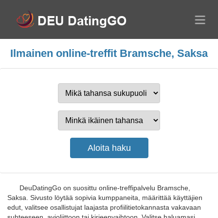
Ilmainen online-treffit Bramsche, Saksa
DeuDatingGo on suosittu online-treffipalvelu Bramsche,
Saksa. Sivusto löytää sopivia kumppaneita, määrittää käyttäjien
edut, valitsee osallistujat laajasta profiilitietokannasta vakavaan
suhteeseen, avioliittoon tai kirjeenvaihtoon. Valitse haluamasi