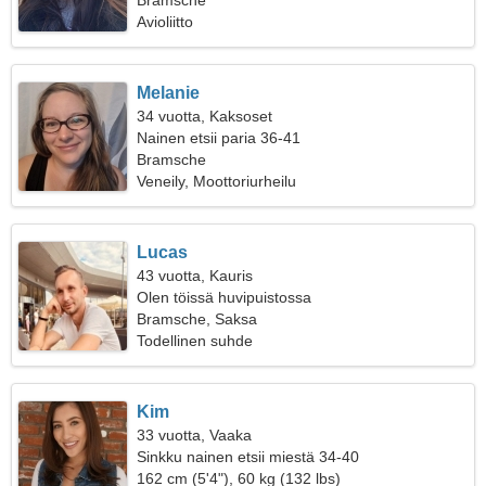
Bramsche
Avioliitto
Melanie
34 vuotta, Kaksoset
Nainen etsii paria 36-41
Bramsche
Veneily, Moottoriurheilu
Lucas
43 vuotta, Kauris
Olen töissä huvipuistossa
Bramsche, Saksa
Todellinen suhde
Kim
33 vuotta, Vaaka
Sinkku nainen etsii miestä 34-40
162 cm (5'4"), 60 kg (132 lbs)