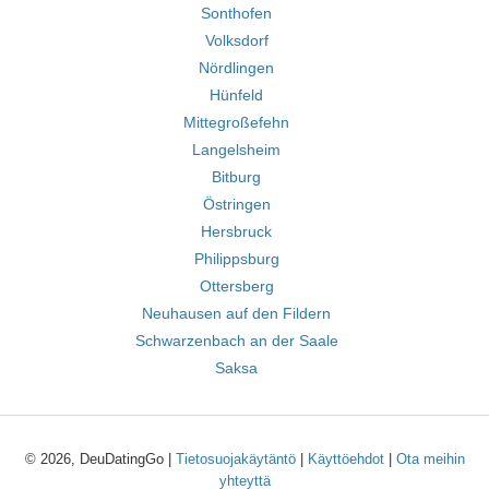
Sonthofen
Volksdorf
Nördlingen
Hünfeld
Mittegroßefehn
Langelsheim
Bitburg
Östringen
Hersbruck
Philippsburg
Ottersberg
Neuhausen auf den Fildern
Schwarzenbach an der Saale
Saksa
© 2026, DeuDatingGo |
Tietosuojakäytäntö
|
Käyttöehdot
|
Ota meihin
yhteyttä