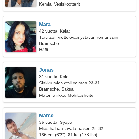
Kemia, Vesiskootterit
Mara
42 vuotta, Kalat
Tarvitsen viettelevän ystävän romanssiin
Bramsche
Häät
Jonas
31 vuotta, Kalat
Sinkku mies etsii vaimoa 23-31
Bramsche, Saksa
Matematiikka, Mehiläishoito
Marco
35 vuotta, Syöpä
Mies haluaa tavata naisen 28-32
186 cm (6'2"), 81 kg (178 lbs)