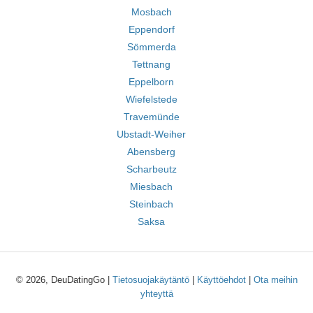
Mosbach
Eppendorf
Sömmerda
Tettnang
Eppelborn
Wiefelstede
Travemünde
Ubstadt-Weiher
Abensberg
Scharbeutz
Miesbach
Steinbach
Saksa
© 2026, DeuDatingGo |
Tietosuojakäytäntö
|
Käyttöehdot
|
Ota meihin
yhteyttä