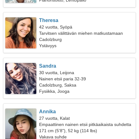
Pianonsoitto, Lentopallo
Theresa
42 vuotta, Syöpä
Tarvitsen välittävän miehen matkustamaan
Cadolzburg
Ystävyys
Sandra
30 vuotta, Leijona
Nainen etsii paria 32-39
Cadolzburg, Saksa
Fysiikka, Jooga
Annika
27 vuotta, Kalat
Empaattinen nainen etsii pitkäaikaista suhdetta
171 cm (5'8"), 52 kg (114 lbs)
Vakava suhde