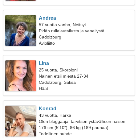
Andrea
57 vuotta vanha, Neitsyt
Pidän rullalautailusta ja veneilystä
Cadolzburg
Avioliitto
Lina
25 vuotta, Skorpioni
Nainen etsii miestä 27-34
Cadolzburg, Saksa
Häät
Konrad
43 vuotta, Härkä
Olen bloggaaja, tarvitsen ystävällisen naisen
176 cm (5'10"), 86 kg (189 paunaa)
Todellinen suhde