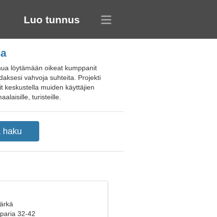
Luo tunnus
sa
inua löytämään oikeat kumppanit
daksesi vahvoja suhteita. Projekti
it keskustella muiden käyttäjien
laisille, turisteille.
Härkä
 paria 32-42