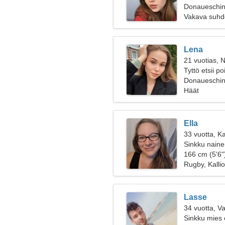
Donaueschin
Vakava suhd
Lena
21 vuotias, N
Tyttö etsii p
Donaueschi
Häät
Ella
33 vuotta, Ka
Sinkku nainen
166 cm (5'6")
Rugby, Kallio
Lasse
34 vuotta, V
Sinkku mies 