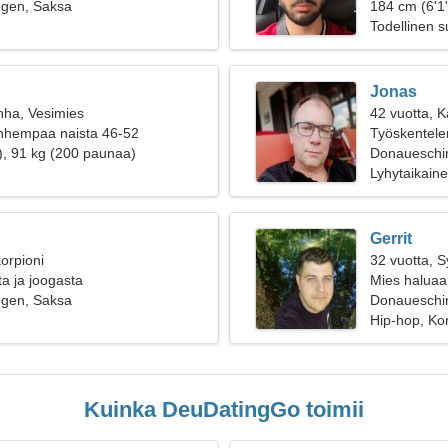
gen, Saksa
184 cm (6'1"
Todellinen 
Jonas
nha, Vesimies
42 vuotta, K
anhempaa naista 46-52
Työskentelen
), 91 kg (200 paunaa)
naista
Donaueschi
Lyhytaikain
Gerrit
orpioni
32 vuotta, 
ta ja joogasta
Mies haluaa
gen, Saksa
Donaueschi
Hip-hop, Kon
Kuinka DeuDatingGo toimii