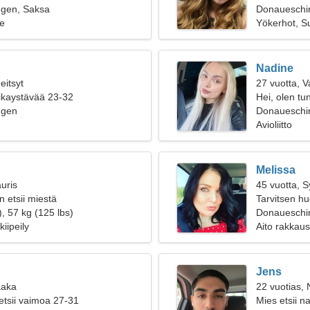
gen, Saksa
Donaueschi
e
Yökerhot, Su
Nadine
eitsyt
27 vuotta, 
oikaystävää 23-32
Hei, olen tu
ngen
Donaueschi
Avioliitto
Melissa
uris
45 vuotta, 
 etsii miestä
Tarvitsen h
, 57 kg (125 lbs)
Donaueschi
kiipeily
Aito rakkaus
Jens
aaka
22 vuotias, 
etsii vaimoa 27-31
Mies etsii n