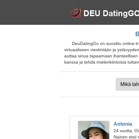
I
DeuDatingGo on suosittu online-t
virtuaaliseen viestintään ja ystävyyde
auttaa sinua tapaamaan ihanteellisen y
kanssa ja tehdä mielenkiintoisia tuttavuu
Antonia
24 vuotta, O
Nainen etsii