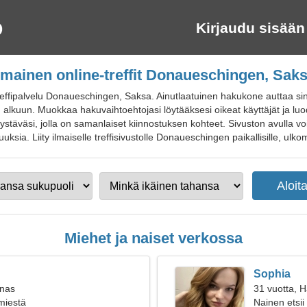
Kirjaudu sisään
lmainen online-treffit Donaueschingen, Sak
reffipalvelu Donaueschingen, Saksa. Ainutlaatuinen hakukone auttaa s
n alkuun. Muokkaa hakuvaihtoehtojasi löytääksesi oikeat käyttäjät ja luo
stäväsi, jolla on samanlaiset kiinnostuksen kohteet. Sivuston avulla vo
ksia. Liity ilmaiselle treffisivustolle Donaueschingen paikallisille, ulkomaa
Miehet ja naiset verkossa
Sophia
inas
31 vuotta, 
 miestä
Nainen etsii