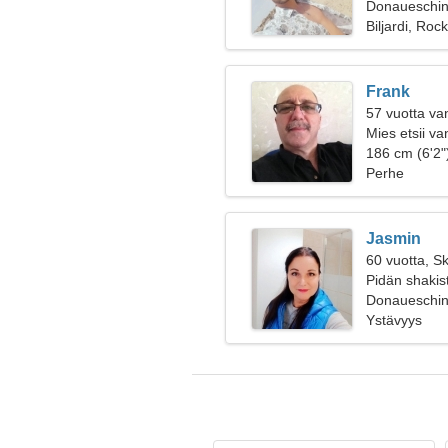
Donaueschin
Biljardi, Rock
Frank
57 vuotta va
Mies etsii v
186 cm (6'2"
Perhe
Jasmin
60 vuotta, Sk
Pidän shakis
Donaueschin
Ystävyys