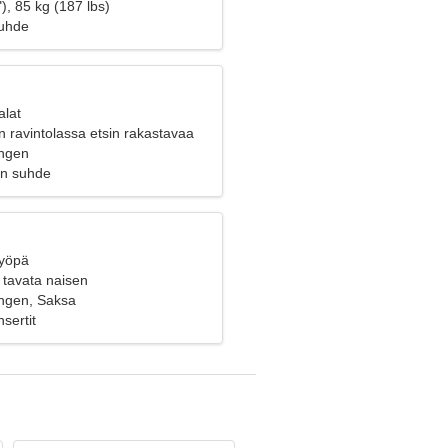
), 85 kg (187 lbs)
suhde
alat
 ravintolassa etsin rakastavaa
ngen
en suhde
Syöpä
 tavata naisen
ngen, Saksa
sertit