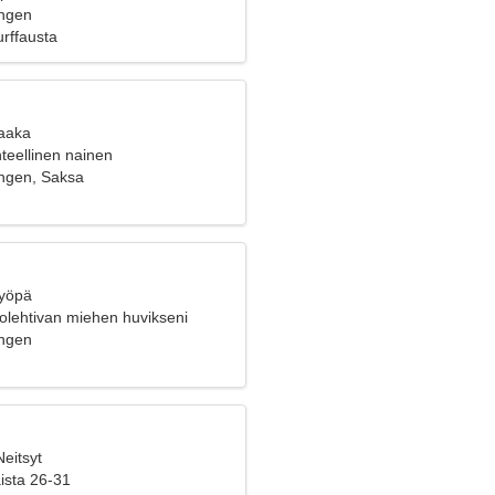
ngen
rffausta
Vaaka
nteellinen nainen
ngen, Saksa
Syöpä
uolehtivan miehen huvikseni
ngen
Neitsyt
aista 26-31