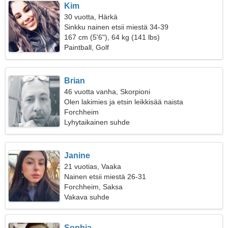
Kim
30 vuotta, Härkä
Sinkku nainen etsii miestä 34-39
167 cm (5'6"), 64 kg (141 lbs)
Paintball, Golf
Brian
46 vuotta vanha, Skorpioni
Olen lakimies ja etsin leikkisää naista
Forchheim
Lyhytaikainen suhde
Janine
21 vuotias, Vaaka
Nainen etsii miestä 26-31
Forchheim, Saksa
Vakava suhde
Sophia