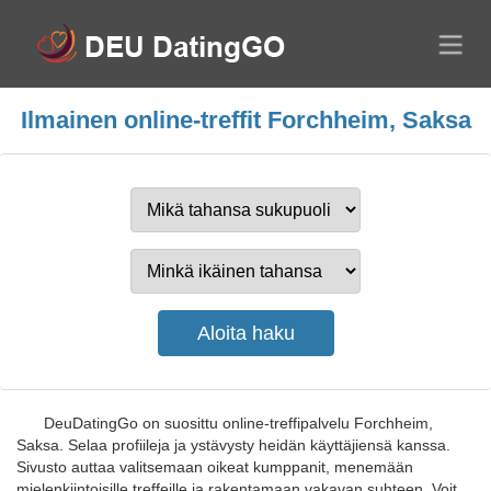
Ilmainen online-treffit Forchheim, Saksa
DeuDatingGo on suosittu online-treffipalvelu Forchheim,
Saksa. Selaa profiileja ja ystävysty heidän käyttäjiensä kanssa.
Sivusto auttaa valitsemaan oikeat kumppanit, menemään
mielenkiintoisille treffeille ja rakentamaan vakavan suhteen. Voit