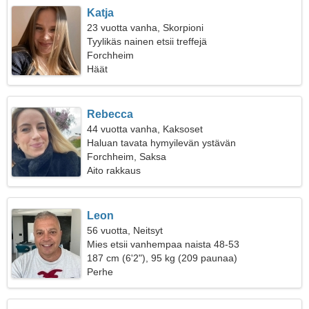
Katja
23 vuotta vanha, Skorpioni
Tyylikäs nainen etsii treffejä
Forchheim
Häät
Rebecca
44 vuotta vanha, Kaksoset
Haluan tavata hymyilevän ystävän
Forchheim, Saksa
Aito rakkaus
Leon
56 vuotta, Neitsyt
Mies etsii vanhempaa naista 48-53
187 cm (6'2"), 95 kg (209 paunaa)
Perhe