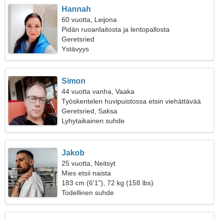
Hannah
60 vuotta, Leijona
Pidän ruoanlaitosta ja lentopallosta
Geretsried
Ystävyys
Simon
44 vuotta vanha, Vaaka
Työskentelen huvipuistossa etsin viehättävää
naista
Geretsried, Saksa
Lyhytaikainen suhde
Jakob
25 vuotta, Neitsyt
Mies etsii naista
183 cm (6'1"), 72 kg (158 lbs)
Todellinen suhde