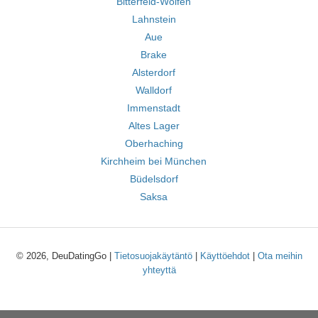
Bitterfeld-Wolfen
Lahnstein
Aue
Brake
Alsterdorf
Walldorf
Immenstadt
Altes Lager
Oberhaching
Kirchheim bei München
Büdelsdorf
Saksa
© 2026, DeuDatingGo |
Tietosuojakäytäntö
|
Käyttöehdot
|
Ota meihin
yhteyttä