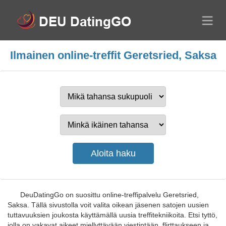
Ilmainen online-treffit Geretsried, Saksa
DeuDatingGo on suosittu online-treffipalvelu Geretsried,
Saksa. Tällä sivustolla voit valita oikean jäsenen satojen uusien
tuttavuuksien joukosta käyttämällä uusia treffitekniikoita. Etsi tyttö,
jolla on vakavat aikeet miellyttävään viestintään, flirttaukseen ja