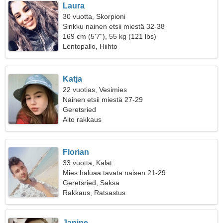
Laura
30 vuotta, Skorpioni
Sinkku nainen etsii miestä 32-38
169 cm (5'7"), 55 kg (121 lbs)
Lentopallo, Hiihto
Katja
22 vuotias, Vesimies
Nainen etsii miestä 27-29
Geretsried
Aito rakkaus
Florian
33 vuotta, Kalat
Mies haluaa tavata naisen 21-29
Geretsried, Saksa
Rakkaus, Ratsastus
Janine