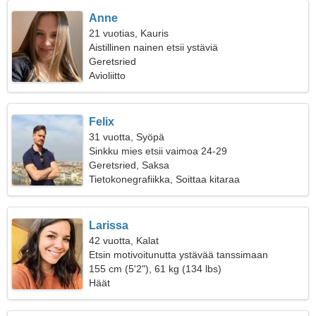
Anne
21 vuotias, Kauris
Aistillinen nainen etsii ystäviä
Geretsried
Avioliitto
Felix
31 vuotta, Syöpä
Sinkku mies etsii vaimoa 24-29
Geretsried, Saksa
Tietokonegrafiikka, Soittaa kitaraa
Larissa
42 vuotta, Kalat
Etsin motivoitunutta ystävää tanssimaan
yhdessä
155 cm (5'2"), 61 kg (134 lbs)
Häät