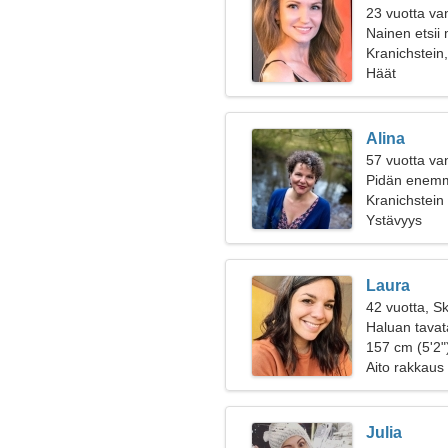
23 vuotta va
Nainen etsii
Kranichstein
Häät
Alina
57 vuotta va
Pidän enemmä
Kranichstein
Ystävyys
Laura
42 vuotta, Sk
Haluan tavata
157 cm (5'2")
Aito rakkaus
Julia