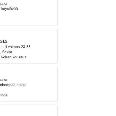
Vaaka
poikaystävää
Härkä
 etsii vaimoa 23-33
n, Saksa
, Koiran koulutus
Vaaka
vanhempaa naista
suhde