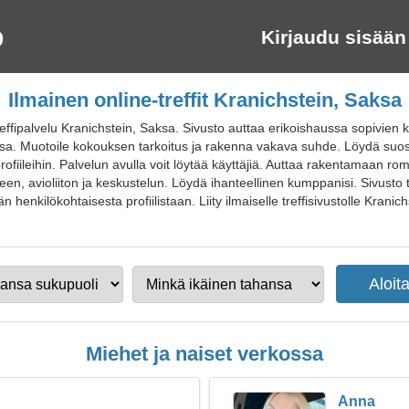
Kirjaudu sisään
Ilmainen online-treffit Kranichstein, Saksa
effipalvelu Kranichstein, Saksa. Sivusto auttaa erikoishaussa sopivien
. Muotoile kokouksen tarkoitus ja rakenna vakava suhde. Löydä suosikkip
profiileihin. Palvelun avulla voit löytää käyttäjiä. Auttaa rakentamaan ro
en, avioliiton ja keskustelun. Löydä ihanteellinen kumppanisi. Sivusto 
 henkilökohtaisesta profiilistaan. Liity ilmaiselle treffisivustolle Kranichs
Miehet ja naiset verkossa
Anna