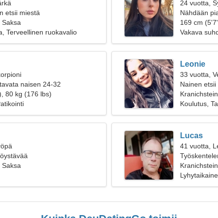
ärkä
24 vuotta, 
 etsii miestä
Nähdään pia
, Saksa
169 cm (5'7"
a, Terveellinen ruokavalio
Vakava suh
Leonie
orpioni
33 vuotta, V
tavata naisen 24-32
Nainen etsii
, 80 kg (176 lbs)
Kranichstein
atikointi
Koulutus, Ta
Lucas
yöpä
41 vuotta, L
ttöystävää
Työskentelen
, Saksa
mukavan na
Kranichstei
Lyhytaikain