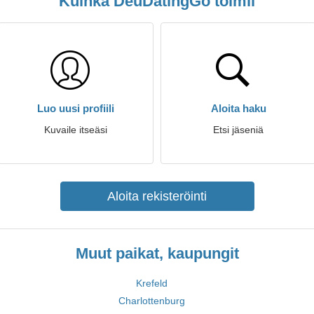
Kuinka DeuDatingGo toimii
Luo uusi profiili
Aloita haku
Kuvaile itseäsi
Etsi jäseniä
Aloita rekisteröinti
Muut paikat, kaupungit
Krefeld
Charlottenburg