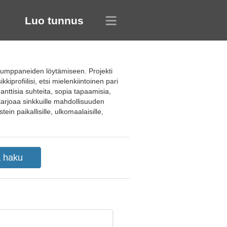
Luo tunnus
 kumppaneiden löytämiseen. Projekti
rofiilisi, etsi mielenkiintoinen pari
manttisia suhteita, sopia tapaamisia,
tarjoaa sinkkuille mahdollisuuden
tein paikallisille, ulkomaalaisille,