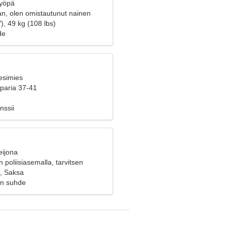
Syöpä
n, olen omistautunut nainen
), 49 kg (108 lbs)
de
esimies
 paria 37-41
nssii
eijona
 poliisiasemalla, tarvitsen
isen
n, Saksa
en suhde