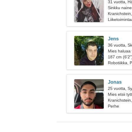
31 vuotta, H
Sinkku nainen
Kranichstein
Liiketoiminta
Jens
36 vuotta, Sk
Mies haluaa 
187 cm (6'2")
Robotiikka, P
Jonas
25 vuotta, S
Mies etsii ty
Kranichstein
Perhe