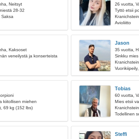
nha, Neitsyt
26 vuotta, 
 miestä 28-32
Tyttö etsii 
, Saksa
Kranichstein
Avioliitto
Jason
nha, Kaksoset
35 vuotta, 
n veneilystä ja konserteista
Sinkku mies
Kranichstei
Vuorikiipeily
Tobias
orpioni
60 vuotta, 
 kiitollisen miehen
Mies etsii 
, 69 kg (152 lbs)
Kranichstein
Todellinen 
Steffi