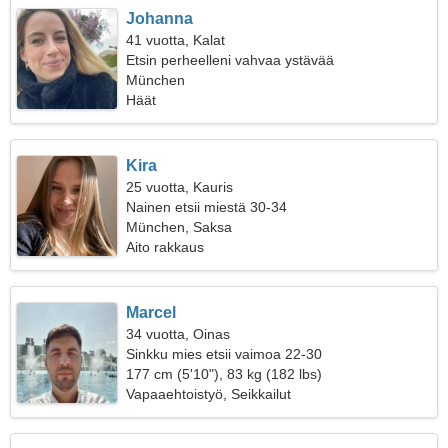
Johanna
41 vuotta, Kalat
Etsin perheelleni vahvaa ystävää
München
Häät
Kira
25 vuotta, Kauris
Nainen etsii miestä 30-34
München, Saksa
Aito rakkaus
Marcel
34 vuotta, Oinas
Sinkku mies etsii vaimoa 22-30
177 cm (5'10"), 83 kg (182 lbs)
Vapaaehtoistyö, Seikkailut