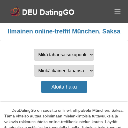
Ilmainen online-treffit München, Saksa
DeuDatingGo on suosittu online-treffipalvelu München, Saksa.
Tämä yhteisö auttaa solmimaan mielenkiintoisia tuttavuuksia ja
vakavia rakkaussuhteita online-treffikeskustelun kautta. Löydät
ihanteellisen ystäväsi tarkennetulla haulla. Tehokas hakukone eri