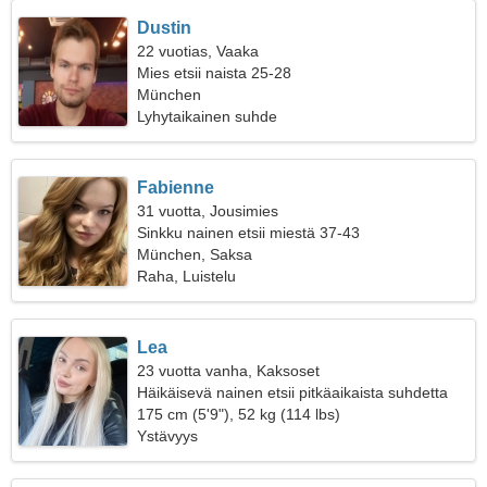
Dustin
22 vuotias, Vaaka
Mies etsii naista 25-28
München
Lyhytaikainen suhde
Fabienne
31 vuotta, Jousimies
Sinkku nainen etsii miestä 37-43
München, Saksa
Raha, Luistelu
Lea
23 vuotta vanha, Kaksoset
Häikäisevä nainen etsii pitkäaikaista suhdetta
175 cm (5'9"), 52 kg (114 lbs)
Ystävyys