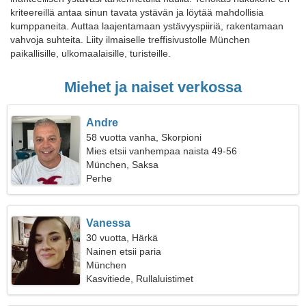
kriteereillä antaa sinun tavata ystävän ja löytää mahdollisia
kumppaneita. Auttaa laajentamaan ystävyyspiiriä, rakentamaan
vahvoja suhteita. Liity ilmaiselle treffisivustolle München
paikallisille, ulkomaalaisille, turisteille.
Miehet ja naiset verkossa
Andre
58 vuotta vanha, Skorpioni
Mies etsii vanhempaa naista 49-56
München, Saksa
Perhe
Vanessa
30 vuotta, Härkä
Nainen etsii paria
München
Kasvitiede, Rullaluistimet