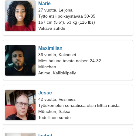
Marie
27 vuotta, Leijona
Tyttö etsii poikaystävää 30-35
167 cm (5'6"), 53 kg (116 lbs)
Vakava suhde
Maximilian
36 vuotta, Kaksoset
Mies haluaa tavata naisen 24-32
München
Anime, Kalliokiipeily
Jesse
42 vuotta, Vesimies
Työskentelen senaatissa etsin kilttiä naista
München, Saksa
Todellinen suhde
Isabel