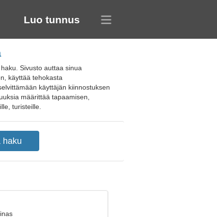
Luo tunnus
a
a haku. Sivusto auttaa sinua
en, käyttää tehokasta
selvittämään käyttäjän kiinnostuksen
suuksia määrittää tapaamisen,
e, turisteille.
inas