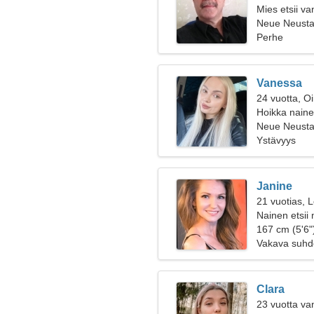
Mies etsii v
Neue Neusta
Perhe
Vanessa
24 vuotta, O
Hoikka nainen
Neue Neusta
Ystävyys
Janine
21 vuotias, L
Nainen etsii
167 cm (5'6")
Vakava suhd
Clara
23 vuotta va