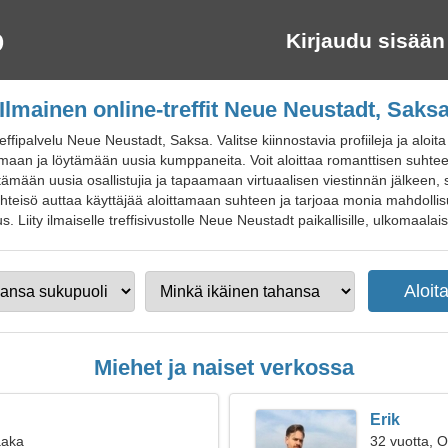
Kirjaudu sisään
Ilmainen online-treffit Neue Neustadt, Saks
fipalvelu Neue Neustadt, Saksa. Valitse kiinnostavia profiileja ja aloit
lemaan ja löytämään uusia kumppaneita. Voit aloittaa romanttisen suhte
ämään uusia osallistujia ja tapaamaan virtuaalisen viestinnän jälkeen, 
 Yhteisö auttaa käyttäjää aloittamaan suhteen ja tarjoaa monia mahdolli
iity ilmaiselle treffisivustolle Neue Neustadt paikallisille, ulkomaalaisill
Miehet ja naiset verkossa
Erik
aaka
32 vuotta, O