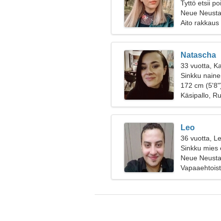
Tyttö etsii p
Neue Neusta
Aito rakkaus
Natascha
33 vuotta, Ka
Sinkku naine
172 cm (5'8")
Käsipallo, R
Leo
36 vuotta, Le
Sinkku mies 
Neue Neusta
Vapaaehtoist