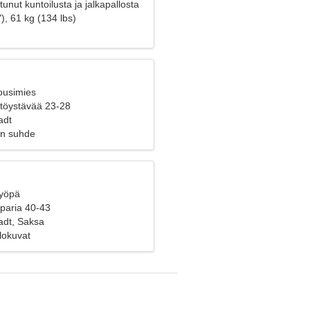
tunut kuntoilusta ja jalkapallosta
), 61 kg (134 lbs)
ousimies
yttöystävää 23-28
adt
en suhde
Syöpä
 paria 40-43
adt, Saksa
Elokuvat