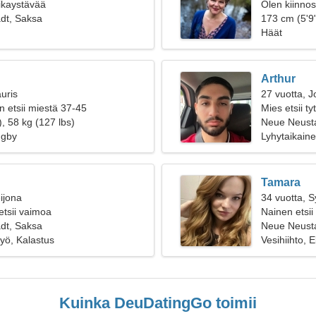
oikaystävää
Olen kiinnos
dt, Saksa
173 cm (5'9"
Häät
Arthur
uris
27 vuotta, J
n etsii miestä 37-45
Mies etsii t
, 58 kg (127 lbs)
Neue Neust
ugby
Lyhytaikain
Tamara
ijona
34 vuotta, 
etsii vaimoa
Nainen etsii
dt, Saksa
Neue Neust
yö, Kalastus
Vesihiihto, 
Kuinka DeuDatingGo toimii