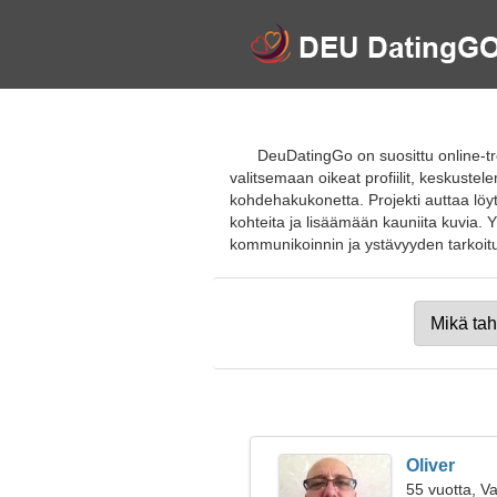
DeuDatingGo on suosittu online-tref
valitsemaan oikeat profiilit, keskuste
kohdehakukonetta. Projekti auttaa löyt
kohteita ja lisäämään kauniita kuvia.
kommunikoinnin ja ystävyyden tarkoitus. L
Oliver
55 vuotta, V