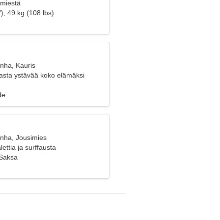
 miestä
), 49 kg (108 lbs)
anha, Kauris
iasta ystävää koko elämäksi
de
anha, Jousimies
ettia ja surffausta
 Saksa