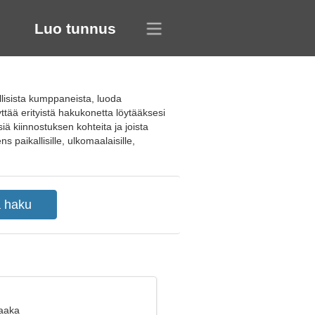
Luo tunnus
llisista kumppaneista, luoda
yttää erityistä hakukonetta löytääksesi
iä kiinnostuksen kohteita ja joista
s paikallisille, ulkomaalaisille,
Vaaka