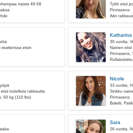
anhempaa naista 49-58
Tyttö etsii 
Saksa
Pirmasens
uhde
Aito rakkaus
Katharina
ärkä
30 vuotta, V
teatterissa etsin
Nainen etsii
sta naista
Pirmasens,
Rullaluistelu
Nicole
Syöpä
33 vuotta, 
tsii todellista rakkautta
Sinkku naine
, 50 kg (110 lbs)
Pirmasens
Baletti, Patik
Sara
Vaaka
26 vuotta, N