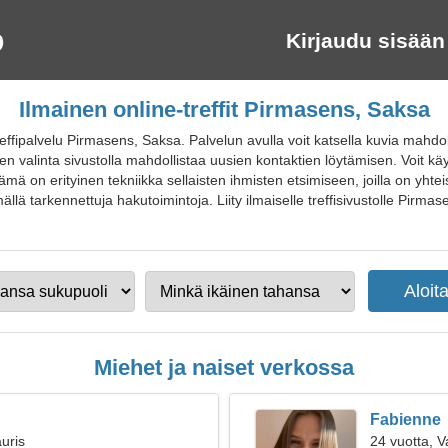
Kirjaudu sisään
Ilmainen online-treffit Pirmasens, Saksa
ffipalvelu Pirmasens, Saksa. Palvelun avulla voit katsella kuvia mahdo
en valinta sivustolla mahdollistaa uusien kontaktien löytämisen. Voit kä
ämä on erityinen tekniikka sellaisten ihmisten etsimiseen, joilla on yhteis
ä tarkennettuja hakutoimintoja. Liity ilmaiselle treffisivustolle Pirmasen
Miehet ja naiset verkossa
Fabienne
uris
24 vuotta, 