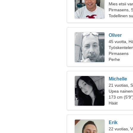
Mies etsii v
Pirmasens, 
Todellinen s
Oliver
45 vuotta, H
Työskentelen 
ammattitaitoi
Pirmasens
Perhe
Michelle
21 vuotias, 
Upea nainen e
173 cm (5'9")
Häät
Erik
22 vuotias, 