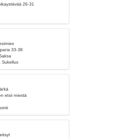
poikaystävää 26-31
esimies
 paria 33-38
 Saksa
, Sukellus
Härkä
n etsii miestä
ointi
eitsyt