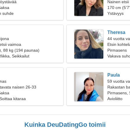
ttöystävää
Nainen etsii
Saksa
170 cm (5'7"
n suhde
Ystävyys
Theresa
ijona
44 vuotta v
etsii vaimoa
Etsin kohtel
), 88 kg (194 paunaa)
Pirmasens
iikka, Seikkailut
Vakava suh
Paula
inas
59 vuotta v
tavata naisen 26-33
Rakastan bal
Saksa
Pirmasens,
Soittaa kitaraa
Avioliitto
Kuinka DeuDatingGo toimii