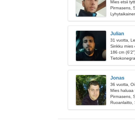
Mies etsii ty
Pirmasens, 
Lyhytaikaine
Julian
31 vuotta, Le
Sinkku mies 
186 cm (6'2"
Tietokonegraf
Jonas
36 vuotta, O
Mies haluaa 
Pirmasens, 
Ruoanlaitto, 