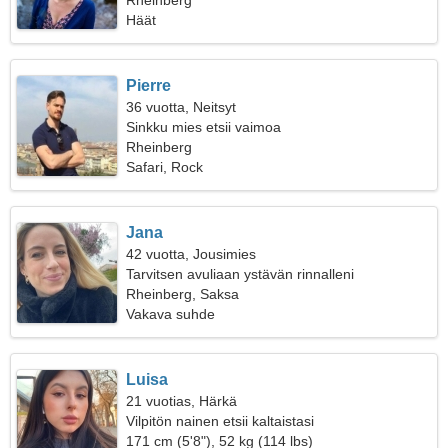
Rheinberg
Häät
Pierre
36 vuotta, Neitsyt
Sinkku mies etsii vaimoa
Rheinberg
Safari, Rock
Jana
42 vuotta, Jousimies
Tarvitsen avuliaan ystävän rinnalleni
Rheinberg, Saksa
Vakava suhde
Luisa
21 vuotias, Härkä
Vilpitön nainen etsii kaltaistasi
171 cm (5'8"), 52 kg (114 lbs)