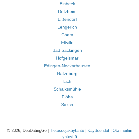
Einbeck
Dotzheim
Eißendorf
Lengerich
Cham
Eltville
Bad Säckingen
Hofgeismar
Edingen-Neckarhausen
Ratzeburg
Lich
Schalksmühle
Flöha
Saksa
© 2026, DeuDatingGo |
Tietosuojakäytäntö
|
Käyttöehdot
|
Ota meihin
yhteyttä