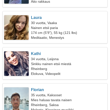
Aito rakkaus
Laura
30 vuotta, Vaaka
Nainen etsii paria
174 cm (5'9"), 55 kg (121 lbs)
Meditaatio, Menestys
Kathi
34 vuotta, Leijona
Sinkku nainen etsii miestä
Rheinberg
Elokuva, Videopelit
Florian
35 vuotta, Kaksoset
Mies haluaa tavata naisen
Rheinberg, Saksa
Melonta, Klassinen musiikki