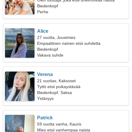
Olen tuottaja, joka etsii unelmoivaa naista
Biedenkopf
Perhe
Alice
27 vuotta, Jousimies
Empaattinen nainen etsii suhdetta
Biedenkopf
Vakava suhde
Verena
21 vuotias, Kaksoset
Tyttö etsii poikaystävää
Biedenkopf, Saksa
Ystävyys
Patrick
59 vuotta vanha, Kauris
Mies etsii vanhempaa naista