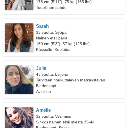
178 cm (5'11"), 75 kg (165 lbs)
Todellinen suhde
Sarah
33 vuotta, Syöpä
Nainen etsii paria
160 cm (5'3"), 57 kg (125 lbs)
Käsipallo, Koulutus
Julia
43 vuotta, Leijona
Tarvitsen houkuttelevan matkaystävän
Biedenkopf
Avioliitto
Amelie
32 vuotta, Vesimies
Sinkku nainen etsii miestä 35-44
Biedenkopf, Saksa