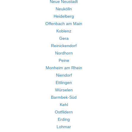
Neue Neustadt
Neukölln
Heidelberg
Offenbach am Main
Koblenz
Gera
Reinickendorf
Nordhorn
Peine
Monheim am Rhein
Niendorf
Ettlingen
Würselen
Barmbek-Süd
Kehl
Ostfildern
Erding
Lohmar