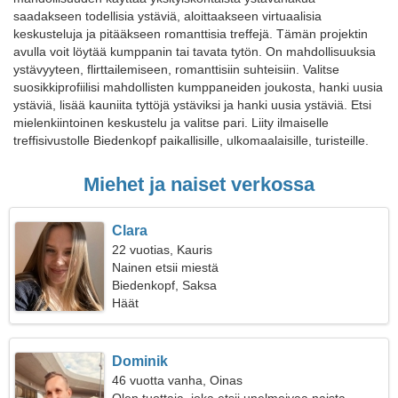
saadakseen todellisia ystäviä, aloittaakseen virtuaalisia
keskusteluja ja pitääkseen romanttisia treffejä. Tämän projektin
avulla voit löytää kumppanin tai tavata tytön. On mahdollisuuksia
ystävyyteen, flirttailemiseen, romanttisiin suhteisiin. Valitse
suosikkiprofiilisi mahdollisten kumppaneiden joukosta, hanki uusia
ystäviä, lisää kauniita tyttöjä ystäviksi ja hanki uusia ystäviä. Etsi
mielenkiintoinen keskustelu ja valitse pari. Liity ilmaiselle
treffisivustolle Biedenkopf paikallisille, ulkomaalaisille, turisteille.
Miehet ja naiset verkossa
Clara
22 vuotias, Kauris
Nainen etsii miestä
Biedenkopf, Saksa
Häät
Dominik
46 vuotta vanha, Oinas