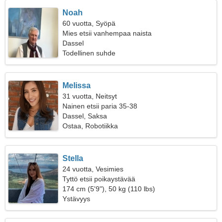
Noah
60 vuotta, Syöpä
Mies etsii vanhempaa naista
Dassel
Todellinen suhde
Melissa
31 vuotta, Neitsyt
Nainen etsii paria 35-38
Dassel, Saksa
Ostaa, Robotiikka
Stella
24 vuotta, Vesimies
Tyttö etsii poikaystävää
174 cm (5'9"), 50 kg (110 lbs)
Ystävyys