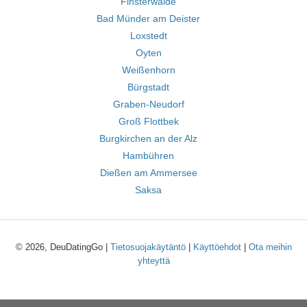
Finsterwalde
Bad Münder am Deister
Loxstedt
Oyten
Weißenhorn
Bürgstadt
Graben-Neudorf
Groß Flottbek
Burgkirchen an der Alz
Hambühren
Dießen am Ammersee
Saksa
© 2026, DeuDatingGo |
Tietosuojakäytäntö
|
Käyttöehdot
|
Ota meihin
yhteyttä