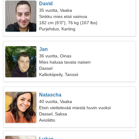
David
35 vuotta, Vaaka
Sinkku mies etsii vaimoa
182 cm (6'0"), 76 kg (167 lbs)
Purjehdus, Karting
Jan
36 vuotta, Oinas
Mies haluaa tavata naisen
Dassel
Kalliokiipeily, Tanssii
Natascha
40 vuotta, Vaaka
Etsin viettelevää miestä huvin vuoksi
Dassel, Saksa
Avioliitto
Lukas