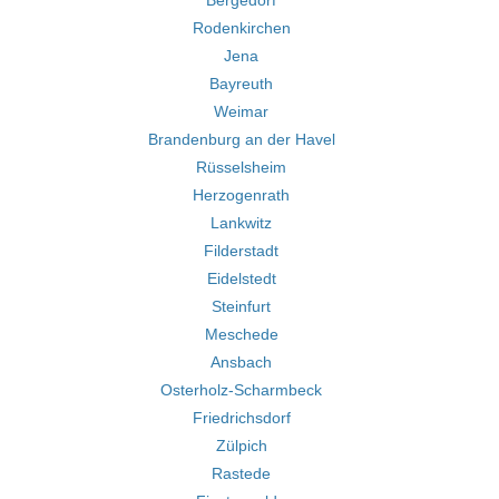
Bergedorf
Rodenkirchen
Jena
Bayreuth
Weimar
Brandenburg an der Havel
Rüsselsheim
Herzogenrath
Lankwitz
Filderstadt
Eidelstedt
Steinfurt
Meschede
Ansbach
Osterholz-Scharmbeck
Friedrichsdorf
Zülpich
Rastede