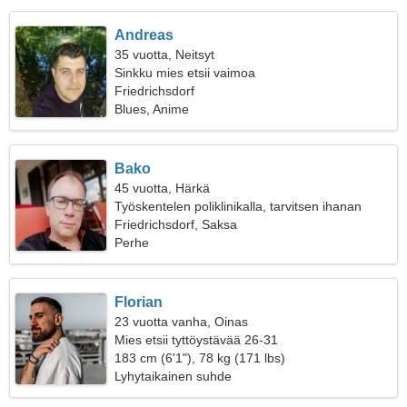
Andreas
35 vuotta, Neitsyt
Sinkku mies etsii vaimoa
Friedrichsdorf
Blues, Anime
Bako
45 vuotta, Härkä
Työskentelen poliklinikalla, tarvitsen ihanan
naisen
Friedrichsdorf, Saksa
Perhe
Florian
23 vuotta vanha, Oinas
Mies etsii tyttöystävää 26-31
183 cm (6'1"), 78 kg (171 lbs)
Lyhytaikainen suhde