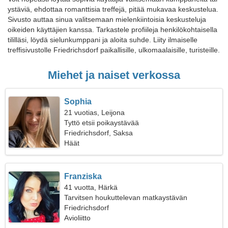
ystäviä, ehdottaa romanttisia treffejä, pitää mukavaa keskustelua.
Sivusto auttaa sinua valitsemaan mielenkiintoisia keskusteluja
oikeiden käyttäjien kanssa. Tarkastele profiileja henkilökohtaisella
tililläsi, löydä sielunkumppani ja aloita suhde. Liity ilmaiselle
treffisivustolle Friedrichsdorf paikallisille, ulkomaalaisille, turisteille.
Miehet ja naiset verkossa
Sophia
21 vuotias, Leijona
Tyttö etsii poikaystävää
Friedrichsdorf, Saksa
Häät
Franziska
41 vuotta, Härkä
Tarvitsen houkuttelevan matkaystävän
Friedrichsdorf
Avioliitto