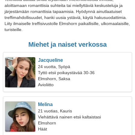
aloittamaan romanttisia suhteita tai miellyttäviä keskusteluja ja
järjestämään romanttisia tapaamisia. Hyödynnä ainutlaatuiset
treffimahdollisuudet, hanki uusia ystäviä, käytä hakusuodattimia.
Liity ilmaiselle treffisivustolle Elmshorn paikallisille, ulkomaalaisille,
turisteille.
Miehet ja naiset verkossa
Jacqueline
24 vuotta, Syöpä
Tyttö etsii poikaystävää 30-36
Elmshorn, Saksa
Avioliitto
Melina
21 vuotias, Kauris
Viehättävä nainen etsii kaltaistasi
Elmshorn
Häät