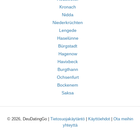
Kronach
Nidda
Niederkrüchten
Lengede
Haselünne
Bürgstadt
Hagenow
Havixbeck
Burgthann
Ochsenfurt
Bockenem
Saksa
© 2026, DeuDatingGo |
Tietosuojakäytäntö
|
Käyttöehdot
|
Ota meihin
yhteyttä