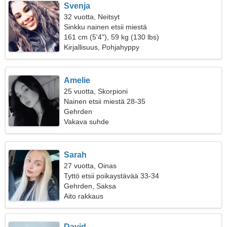
Svenja
32 vuotta, Neitsyt
Sinkku nainen etsii miestä
161 cm (5'4"), 59 kg (130 lbs)
Kirjallisuus, Pohjahyppy
Amelie
25 vuotta, Skorpioni
Nainen etsii miestä 28-35
Gehrden
Vakava suhde
Sarah
27 vuotta, Oinas
Tyttö etsii poikaystävää 33-34
Gehrden, Saksa
Aito rakkaus
David