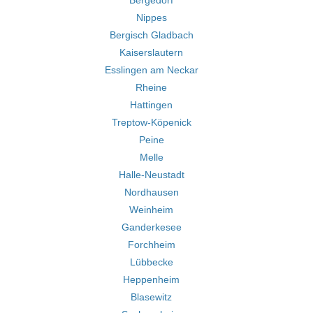
Bergedorf
Nippes
Bergisch Gladbach
Kaiserslautern
Esslingen am Neckar
Rheine
Hattingen
Treptow-Köpenick
Peine
Melle
Halle-Neustadt
Nordhausen
Weinheim
Ganderkesee
Forchheim
Lübbecke
Heppenheim
Blasewitz