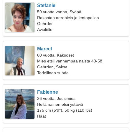
Stefanie
59 vuotta vanha, Syöpä
Rakastan aerobicia ja lentopalloa
Gehrden
Avioliitto
Marcel
60 vuotta, Kaksoset
Mies etsii vanhempaa naista 49-58
Gehrden, Saksa
Todellinen suhde
Fabienne
26 vuotta, Jousimies
Hellä nainen etsii ystäviä
175 cm (5'9"), 50 kg (110 lbs)
Häät