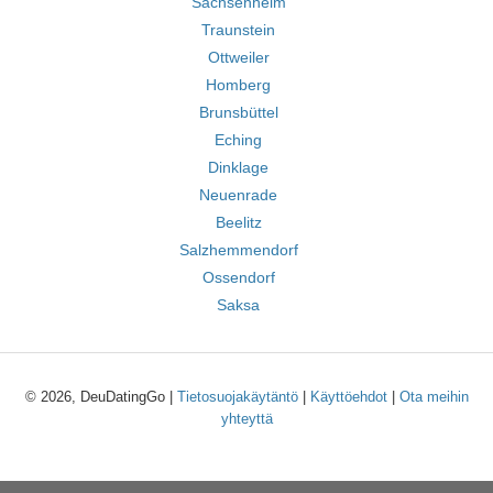
Sachsenheim
Traunstein
Ottweiler
Homberg
Brunsbüttel
Eching
Dinklage
Neuenrade
Beelitz
Salzhemmendorf
Ossendorf
Saksa
© 2026, DeuDatingGo |
Tietosuojakäytäntö
|
Käyttöehdot
|
Ota meihin
yhteyttä