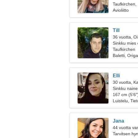
Taufkirchen,
Avioliitto
Till
36 vuotta, O
Sinkku mies 
Taufkirchen
Baletti, Orig
Elli
30 vuotta, K
Sinkku nainen
167 cm (5'6")
Luistelu, Tie
Jana
44 vuotta va
Tarvitsen hy