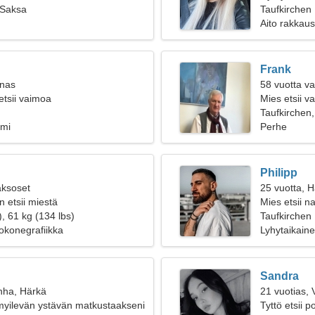
 Saksa
Taufkirchen
Aito rakkaus
Frank
inas
58 vuotta v
etsii vaimoa
Mies etsii 
Taufkirchen
ami
Perhe
Philipp
aksoset
25 vuotta, 
 etsii miestä
Mies etsii na
, 61 kg (134 lbs)
Taufkirchen
tokonegrafiikka
Lyhytaikain
Sandra
nha, Härkä
21 vuotias,
myilevän ystävän matkustaakseni
Tyttö etsii 