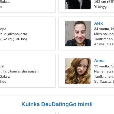
 Saksa
163 cm (5'5"
e
Ystävyys
Alex
yöpä
34 vuotta, N
a ja jalkapallosta
Mies haluaa
, 62 kg (136 lbs)
Taufkirchen
Anime, Klas
Anna
lat
33 vuotta, S
, tarvitsen siistin naisen
Nainen etsii
 Saksa
Taufkirchen
uhde
Surffausta, 
Kuinka DeuDatingGo toimii