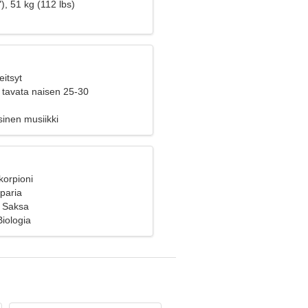
), 51 kg (112 lbs)
eitsyt
 tavata naisen 25-30
sinen musiikki
korpioni
 paria
, Saksa
Biologia