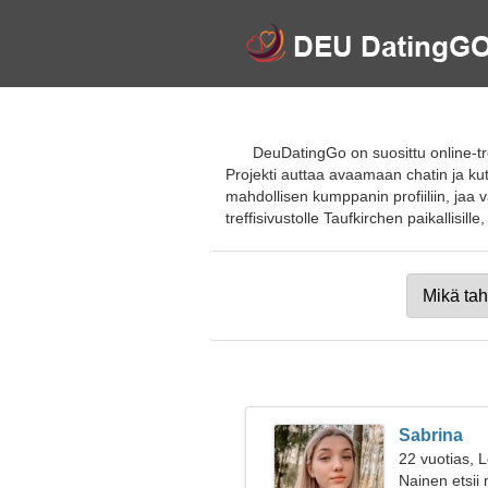
DeuDatingGo on suosittu online-tref
Projekti auttaa avaamaan chatin ja kut
mahdollisen kumppanin profiiliin, jaa va
treffisivustolle Taufkirchen paikallisille,
Sabrina
22 vuotias, L
Nainen etsii