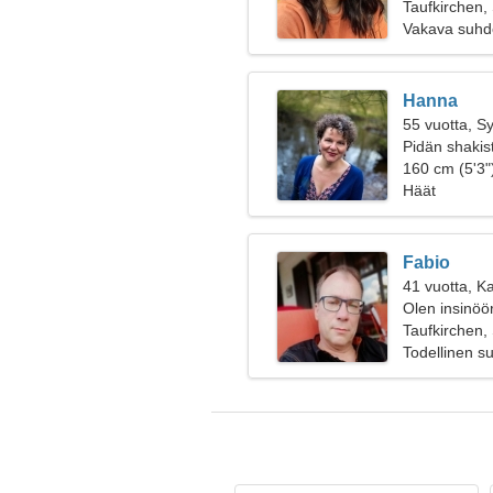
Taufkirchen,
Vakava suhd
Hanna
55 vuotta, S
Pidän shakist
160 cm (5'3")
Häät
Fabio
41 vuotta, Ka
Olen insinööri
Taufkirchen,
Todellinen s