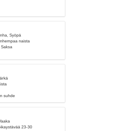
anha, Syöpä
vanhempaa naista
, Saksa
Härkä
ista
en suhde
 Vaaka
poikaystävää 23-30