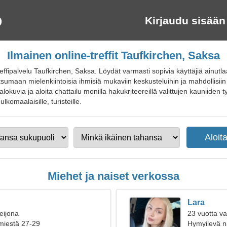
Kirjaudu sisään
Ilmainen online-treffit Taufkirchen, Saksa
fipalvelu Taufkirchen, Saksa. Löydät varmasti sopivia käyttäjiä ainutlaa
sumaan mielenkiintoisia ihmisiä mukaviin keskusteluihin ja mahdollisiin
lokuvia ja aloita chattailu monilla hakukriteereillä valittujen kauniiden ty
 ulkomaalaisille, turisteille.
Miehet ja naiset verkossa
Lara
eijona
23 vuotta v
 miestä 27-29
Hymyilevä n