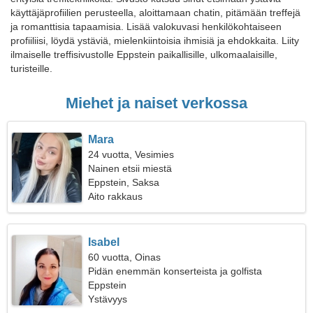
käyttäjäprofiilien perusteella, aloittamaan chatin, pitämään treffejä
ja romanttisia tapaamisia. Lisää valokuvasi henkilökohtaiseen
profiiliisi, löydä ystäviä, mielenkiintoisia ihmisiä ja ehdokkaita. Liity
ilmaiselle treffisivustolle Eppstein paikallisille, ulkomaalaisille,
turisteille.
Miehet ja naiset verkossa
Mara
24 vuotta, Vesimies
Nainen etsii miestä
Eppstein, Saksa
Aito rakkaus
Isabel
60 vuotta, Oinas
Pidän enemmän konserteista ja golfista
Eppstein
Ystävyys