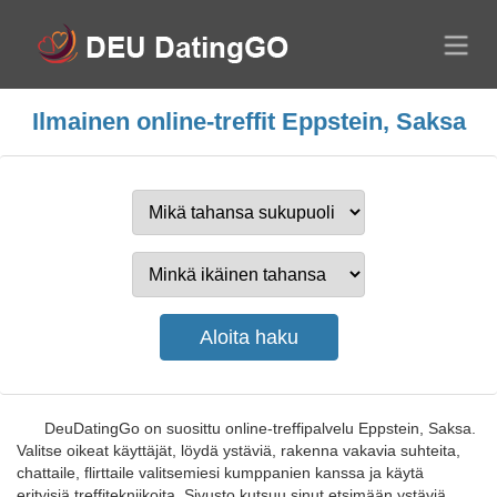
Ilmainen online-treffit Eppstein, Saksa
DeuDatingGo on suosittu online-treffipalvelu Eppstein, Saksa.
Valitse oikeat käyttäjät, löydä ystäviä, rakenna vakavia suhteita,
chattaile, flirttaile valitsemiesi kumppanien kanssa ja käytä
erityisiä treffitekniikoita. Sivusto kutsuu sinut etsimään ystäviä