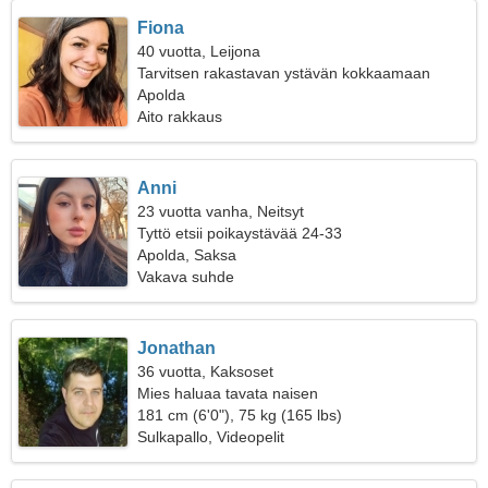
Fiona
40 vuotta, Leijona
Tarvitsen rakastavan ystävän kokkaamaan
yhdessä
Apolda
Aito rakkaus
Anni
23 vuotta vanha, Neitsyt
Tyttö etsii poikaystävää 24-33
Apolda, Saksa
Vakava suhde
Jonathan
36 vuotta, Kaksoset
Mies haluaa tavata naisen
181 cm (6'0"), 75 kg (165 lbs)
Sulkapallo, Videopelit