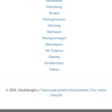
Neustrelitz
Günzburg
Brakel
Oerlinghausen
Gilching
Illertissen
Markgröningen
Wennigsen
Alt-Treptow
Geeste
Nordkirchen
Saksa
© 2026, DeuDatingGo |
Tietosuojakäytäntö
|
Käyttöehdot
|
Ota meihin
yhteyttä