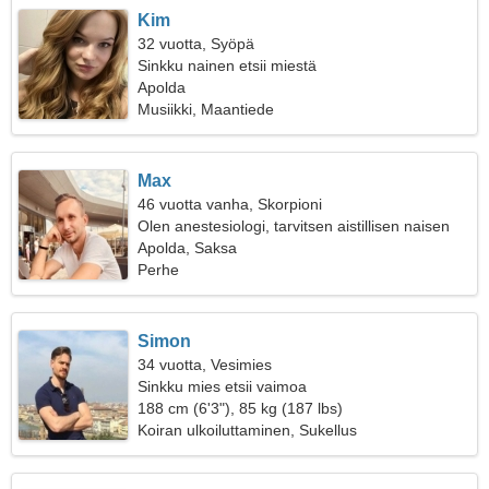
Kim
32 vuotta, Syöpä
Sinkku nainen etsii miestä
Apolda
Musiikki, Maantiede
Max
46 vuotta vanha, Skorpioni
Olen anestesiologi, tarvitsen aistillisen naisen
Apolda, Saksa
Perhe
Simon
34 vuotta, Vesimies
Sinkku mies etsii vaimoa
188 cm (6'3"), 85 kg (187 lbs)
Koiran ulkoiluttaminen, Sukellus