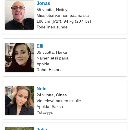
Jonas
55 vuotta, Neitsyt
Mies etsii vanhempaa naista
186 cm (6'2"), 94 kg (207 lbs)
Todellinen suhde
Elli
35 vuotta, Härkä
Nainen etsii paria
Apolda
Raha, Historia
Nele
24 vuotta, Oinas
Viettelevä nainen sinulle
Apolda, Saksa
Ystävyys
Julie