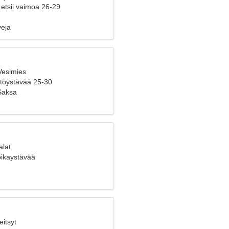
 etsii vaimoa 26-29
veja
Vesimies
yttöystävää 25-30
 Saksa
alat
poikaystävää
eitsyt