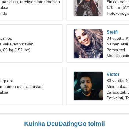
 pankissa, tarvitsen intohimoisen
Sinkku naine
Saksa
170 cm (5'7"
uhde
Tietokonegra
Steffi
esimies
34 vuotta, K
a vakavan ystävän
Nainen etsii
, 69 kg (152 lbs)
Barsbüttel
Mehiläishoit
Victor
orpioni
33 vuotta, N
n nainen etsii kaltaistasi
Mies haluaa
Saksa
Barsbüttel,
Patikointi, T
Kuinka DeuDatingGo toimii