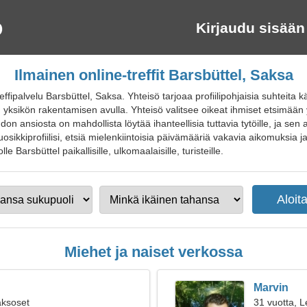
Kirjaudu sisään
Ilmainen online-treffit Barsbüttel, Saksa
ffipalvelu Barsbüttel, Saksa. Yhteisö tarjoaa profiilipohjaisia suhteita
 yksikön rakentamisen avulla. Yhteisö valitsee oikeat ihmiset etsimää
ihdon ansiosta on mahdollista löytää ihanteellisia tuttavia tytöille, ja se
uosikkiprofiilisi, etsiä mielenkiintoisia päivämääriä vakavia aikomuksia j
tolle Barsbüttel paikallisille, ulkomaalaisille, turisteille.
Miehet ja naiset verkossa
Marvin
aksoset
31 vuotta, L