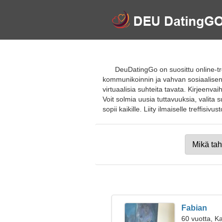
DeuDatingGo on suosittu online-tre
kommunikoinnin ja vahvan sosiaalisen
virtuaalisia suhteita tavata. Kirjeenva
Voit solmia uusia tuttavuuksia, valita s
sopii kaikille. Liity ilmaiselle treffisivus
Fabian
60 vuotta, K