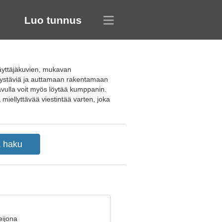
Luo tunnus
 käyttäjäkuvien, mukavan
n ystäviä ja auttamaan rakentamaan
n avulla voit myös löytää kumppanin.
a miellyttävää viestintää varten, joka
eijona