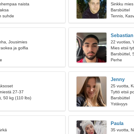
anhempaa naista
Sinkku mies
Saksa
Barsbüttel
n suhde
Tennis, Kas
Sebastian
nha, Jousimies
22 vuotias, 
aokea ja golfia
Mies etsii t
Barsbüttel,
e
Perhe
Jenny
aksoset
25 vuotta, K
 miestä 27-37
Tyttö etsii 
, 50 kg (110 lbs)
Barsbüttel
Ystävyys
Paula
ärkä
35 vuotta, N