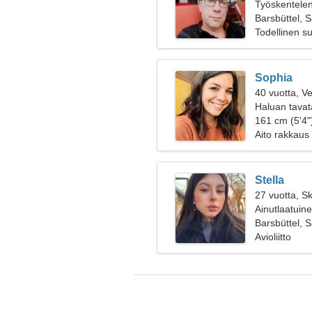
Työskentelen
naisen
Barsbüttel, 
Todellinen s
Sophia
40 vuotta, V
Haluan tavat
161 cm (5'4")
Aito rakkaus
Stella
27 vuotta, Sk
Ainutlaatuine
Barsbüttel, 
Avioliitto