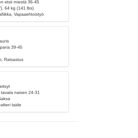
n etsii miestä 36-45
), 64 kg (141 lbs)
fiikka, Vapaaehtoistyö
auris
 paria 39-45
o, Ratsastus
eitsyt
 tavata naisen 24-31
 Saksa
eatteri taide