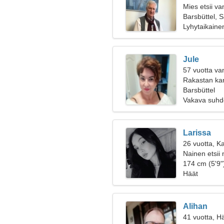
Mies etsii v
Barsbüttel, 
Lyhytaikaine
Jule
57 vuotta va
Rakastan kar
Barsbüttel
Vakava suhd
Larissa
26 vuotta, K
Nainen etsii
174 cm (5'9")
Häät
Alihan
41 vuotta, H