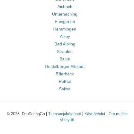
Aichach
Unterhaching
Ennigerloh
Hemmingen
Alzey
Bad Aibling
Straelen
Balve
Heidelberger Altstadt
Billerbeck
Roßtal
Saksa
© 2026, DeuDatingGo |
Tietosuojakäytäntö
|
Käyttöehdot
|
Ota meihin
yhteyttä