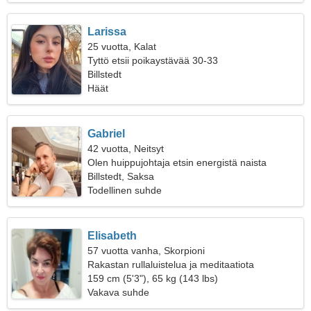
Larissa
25 vuotta, Kalat
Tyttö etsii poikaystävää 30-33
Billstedt
Häät
Gabriel
42 vuotta, Neitsyt
Olen huippujohtaja etsin energistä naista
Billstedt, Saksa
Todellinen suhde
Elisabeth
57 vuotta vanha, Skorpioni
Rakastan rullaluistelua ja meditaatiota
159 cm (5'3"), 65 kg (143 lbs)
Vakava suhde