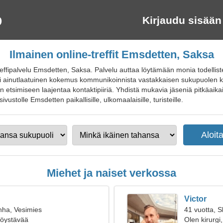
Kirjaudu sisään
Ilmainen online-treffit Emsdetten, Saksa
ffipalvelu Emsdetten, Saksa. Palvelu auttaa löytämään monia todellisten
 ainutlaatuinen kokemus kommunikoinnista vastakkaisen sukupuolen ka
etsimiseen laajentaa kontaktipiiriä. Yhdistä mukavia jäseniä pitkäaikaisi
isivustolle Emsdetten paikallisille, ulkomaalaisille, turisteille.
Miehet ja naiset verkossa
Victor
nha, Vesimies
41 vuotta, S
ttöystävää
Olen kirurgi