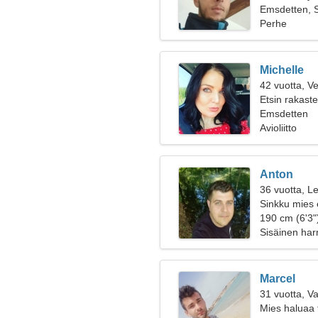
Emsdetten, 
Perhe
Michelle
42 vuotta, V
Etsin rakast
Emsdetten
Avioliitto
Anton
36 vuotta, Le
Sinkku mies 
190 cm (6'3")
Sisäinen harm
Marcel
31 vuotta, V
Mies haluaa 