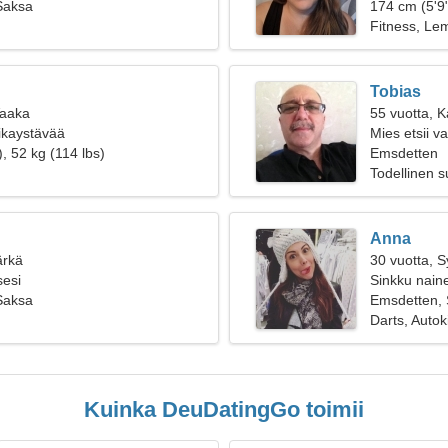
Saksa
174 cm (5'9"
Fitness, Le
Tobias
Vaaka
55 vuotta, K
oikaystävää
Mies etsii 
, 52 kg (114 lbs)
Emsdetten
Todellinen 
Anna
ärkä
30 vuotta, 
sesi
Sinkku naine
Saksa
Emsdetten,
Darts, Autoki
Kuinka DeuDatingGo toimii