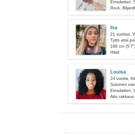
Emsdetten, 
Rock, Biljardi
Ina
21 vuotias, 
Tyttö etsii p
168 cm (5'7")
Häät
Louisa
24 vuotta, H
Suloinen nai
Emsdetten, 
Aito rakkaus