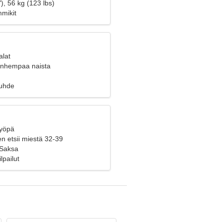
), 56 kg (123 lbs)
mmikit
alat
vanhempaa naista
suhde
Syöpä
n etsii miestä 32-39
 Saksa
lpailut