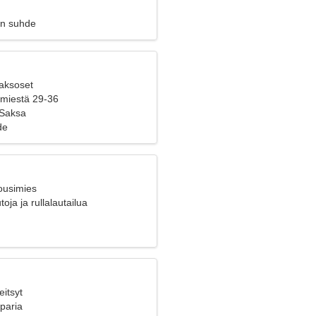
en suhde
Kaksoset
 miestä 29-36
 Saksa
de
ousimies
oja ja rullalautailua
eitsyt
 paria