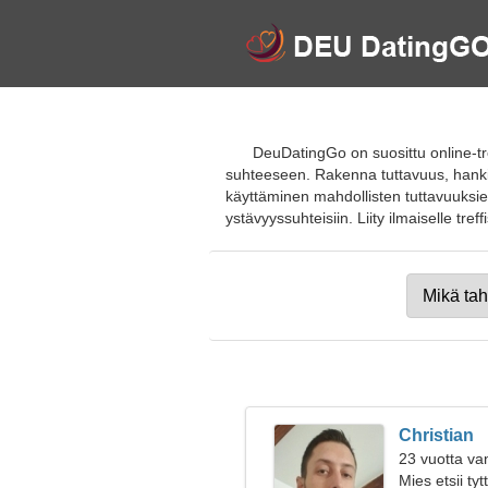
DeuDatingGo on suosittu online-tre
suhteeseen. Rakenna tuttavuus, hanki
käyttäminen mahdollisten tuttavuuksien 
ystävyyssuhteisiin. Liity ilmaiselle treff
Christian
23 vuotta va
Mies etsii ty