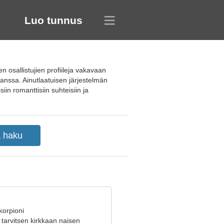
Luo tunnus
 osallistujien profiileja vakavaan
nssa. Ainutlaatuisen järjestelmän
in romanttisiin suhteisiin ja
korpioni
, tarvitsen kirkkaan naisen