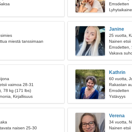
Saksa
Emsdetten
Lyhytaikain
Janine
esimies
25 vuotta, 
ettua miestä tanssimaan
Nainen etsii
Emsdetten,
Vakava suh
Kathrin
ijona
60 vuotta, J
etsii vaimoa 28-31
Rakastan aut
, 78 kg (171 lbs)
Emsdetten
onia, Kirjallisuus
Ystävyys
Verena
aaka
34 vuotta, N
tavata naisen 25-30
Nainen etsii