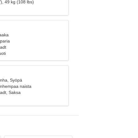
), 49 kg (108 lbs)
Vaaka
 paria
adt
oti
anha, Syöpä
vanhempaa naista
adt, Saksa