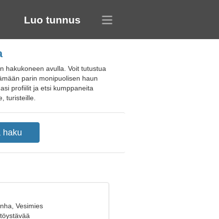
Luo tunnus
a
än hakukoneen avulla. Voit tutustua
löytämään parin monipuolisen haun
asi profiilit ja etsi kumppaneita
 turisteille.
anha, Vesimies
yttöystävää