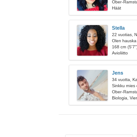
Ober-Ramsta
Häät
Stella
22 vuotias, N
Olen hauska
168 cm (5'7")
Avioliitto
Jens
34 vuotta, K
Sinkku mies 
Ober-Ramsta
Biologia, Vier