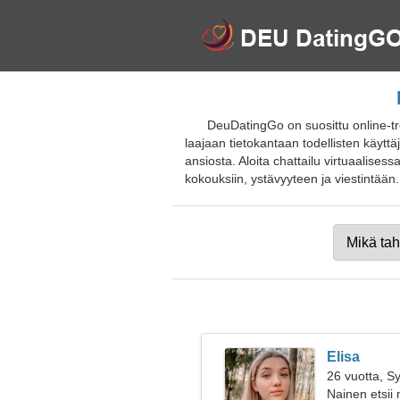
DeuDatingGo on suosittu online-tre
laajaan tietokantaan todellisten käytt
ansiosta. Aloita chattailu virtuaalisess
kokouksiin, ystävyyteen ja viestintään. L
Elisa
26 vuotta, S
Nainen etsii